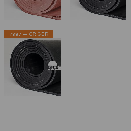
7887 — CR-SBR