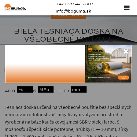
+421 38 5426 307
info@boguma.sk
9035 - SBR
BIELA TESNIACA DOSKA NA
VŠEOBECNÉ POUŽITIE
1.51
-25 — +70
65 ± 5
400
6
1 — 10
Tesniaca doska určená na všeobecné použitie bez špeciálnych
nárokov na odolnosť voči negatívnym vplyvom prostredia.
Vyrobená na báze kaučukovej zmesi SBR v bielej farbe. S
možnosťou špecifikácie potrebnej hrúbky (1 — 10 mm), šírky
(1,200 — 1,400 mm) a počtu vložiek (0 — 2 ks). Kliknite a