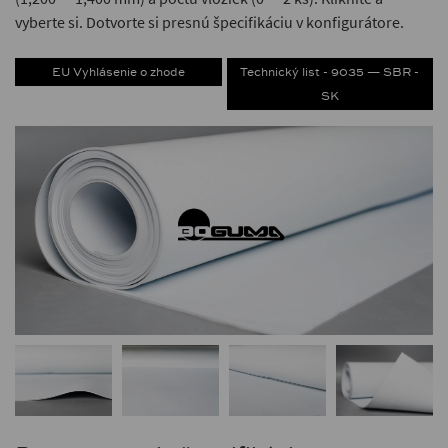
vyberte si. Dotvorte si presnú špecifikáciu v konfigurátore.
EU Vyhlásenie o zhode
Technický list - 9035 — SBR -
SK