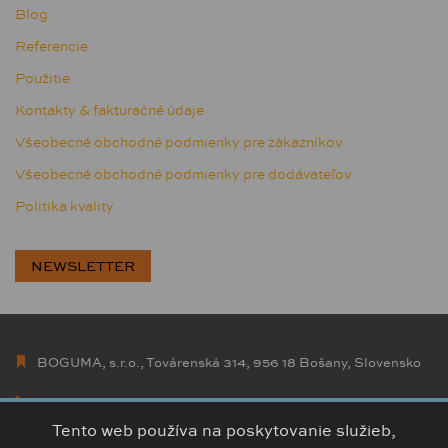
Blog
Referencie
Použitie
Kontakty & fakturačné údaje
Všeobecné obchodné podmienky pre zákazníkov
Všeobecné obchodné podmienky pre dodávateľov
Politika kvality
NEWSLETTER
BOGUMA, s.r.o., Továrenská 314, 956 18 Bošany, Slovensko
+421 38 5426 307
info@boguma.sk
Tento web používa na poskytovanie služieb,