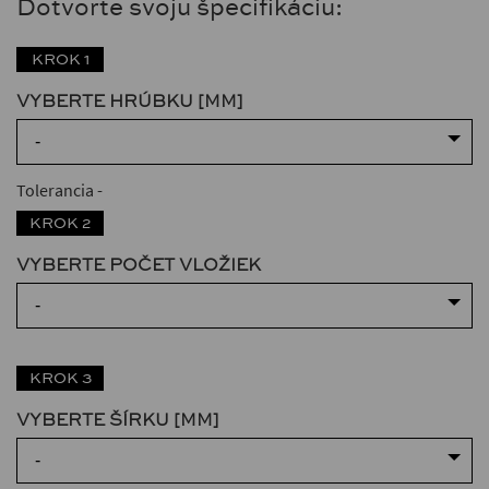
Dotvorte svoju špecifikáciu:
KROK 1
VYBERTE HRÚBKU [MM]
-
Tolerancia
-
KROK 2
VYBERTE POČET VLOŽIEK
-
KROK 3
VYBERTE ŠÍRKU [MM]
-