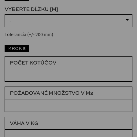
VYBERTE DĹŽKU [M]
-
Tolerancia (+/- 200 mm)
KROK 5
POČET KOTÚČOV
POŽADOVANÉ MNOŽSTVO V M2
VÁHA V KG