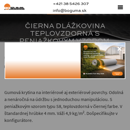
+421 38 5426 307
S8 - EPDM95
info@boguma.sk
ČIERNA DLÁŽKOVINA
TEPLOVZDORNÁ S
PENIAŽKOVÝM VZOROM
70 ± 5
4
5.2
Gumová krytina na interiérové aj exteriérové povrchy. Odolná
a nenáročná na údržbu s jednoduchou manipuláciou. S
peniažkovým vzorom typu S8, teplovzdorná v čiernej farbe. V
2
štandardnej hrúbke 4 mm. Váži 4,9 kg/m
. Došpecifikujte v
konfigurátore.