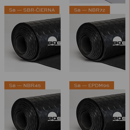
S8 — SBR-ČIERNA
S8 — NBR72
S8 — NBR45
S8 — EPDM96