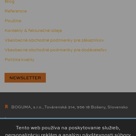
Blog
Referencie
Použitie
Kontakty & fakturačné údaje
Všeobecné obchodné podmienky pre zákazníkov
Všeobecné obchodné podmienky pre dodávateľov
Politika kvality
NEWSLETTER
BOGUMA, s.r.o., Továrenská 314, 956 18 Bošany, Slovensko
+421 38 5426 307
info@boguma.sk
Tento web používa na poskytovanie služieb,
personalizáciu reklám a analýzu návštevnosti súbory