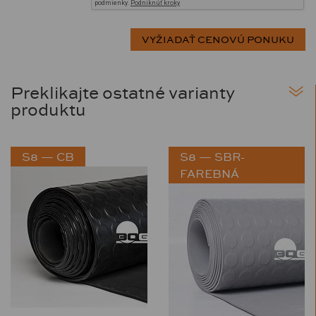
Preklikajte ostatné varianty
produktu
S8 — CB
S8 — SBR-
FAREBNÁ