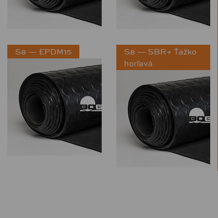
S8 — EPDM15
S8 — SBR+ Ťažko
horľavá