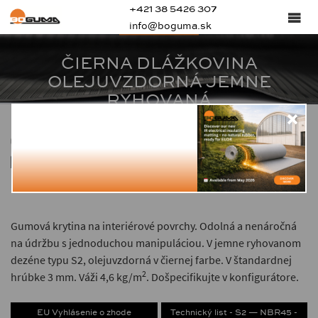
+421 38 5426 307
S2 - NBR45
info@boguma.sk
ČIERNA DLÁŽKOVINA
OLEJUVZDORNÁ JEMNE
RYHOVANÁ
65 ± 5
3
4.6
Gumová krytina na interiérové povrchy. Odolná a nenáročná
na údržbu s jednoduchou manipuláciou. V jemne ryhovanom
dezéne typu S2, olejuvzdorná v čiernej farbe. V štandardnej
2
hrúbke 3 mm. Váži 4,6 kg/m
. Došpecifikujte v konfigurátore.
EU Vyhlásenie o zhode
Technický list - S2 — NBR45 -