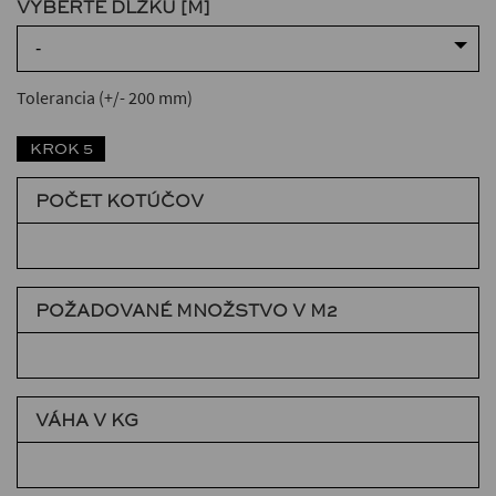
VYBERTE DĹŽKU [M]
-
Tolerancia (+/- 200 mm)
KROK 5
POČET KOTÚČOV
POŽADOVANÉ MNOŽSTVO V M2
VÁHA V KG