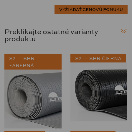
Preklikajte ostatné varianty
produktu
S2 — SBR-
S2 — SBR-ČIERNA
FAREBNÁ