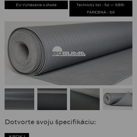
EU Vyhlásenie o zhode
Technický list - S2 — SBR-
FAREBNÁ - SK
Dotvorte svoju špecifikáciu:
KROK 1