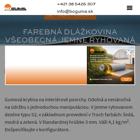
+421 38 5426 307
info@boguma.sk
S2 - SBR - COLOR
FAREBNÁ DLÁŽKOVINA
VŠEOBECNÁ JEMNE RYHOVANÁ
80 ± 5
3
3.9 — 4.1
Gumová krytina na interiérové povrchy. Odolná a nenáročná
na údržbu s jednoduchou manipuláciou. V jemne ryhovanom
dezéne typu S2, v základnom prevedení v Troch farbách: šedá,
2
modrá a zelená. V štandardnej hrúbke 3 mm. Váži 4,1 kg/m
.
Došpecifikujte v konfigurátore.