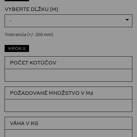
VYBERTE DĹŽKU [M]
-
Tolerancia (+/- 200 mm)
KROK 5
POČET KOTÚČOV
POŽADOVANÉ MNOŽSTVO V M2
VÁHA V KG