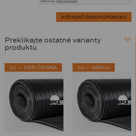
Preklikajte ostatné varianty
produktu
S2 — SBR-ČIERNA
S2 — NBR72