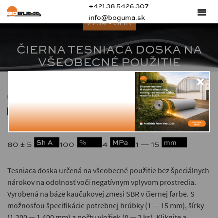
+421 38 5426 307
info@boguma.sk
7759 - SBR
ČIERNA TESNIACA DOSKA NA
VŠEOBECNÉ POUŽITIE
1.55
-25 — +80
80 ± 5
100
4
1 — 15
Tesniaca doska určená na všeobecné použitie bez špeciálnych
nárokov na odolnosť voči negatívnym vplyvom prostredia.
Vyrobená na báze kaučukovej zmesi SBR v čiernej farbe. S
možnosťou špecifikácie potrebnej hrúbky (1 — 15 mm), šírky
(1,200 — 1,400 mm) a počtu vložiek (0 — 2 ks). Kliknite a