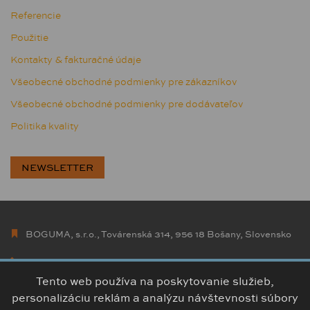
Referencie
Použitie
Kontakty & fakturačné údaje
Všeobecné obchodné podmienky pre zákazníkov
Všeobecné obchodné podmienky pre dodávateľov
Politika kvality
NEWSLETTER
BOGUMA, s.r.o., Továrenská 314, 956 18 Bošany, Slovensko
+421 38 5426 307
info@boguma.sk
Tento web používa na poskytovanie služieb,
personalizáciu reklám a analýzu návštevnosti súbory