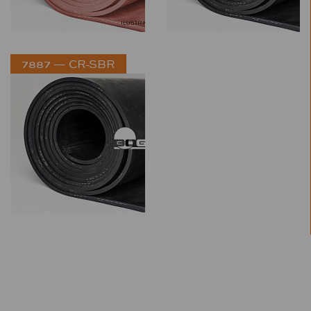
7887 — CR-SBR