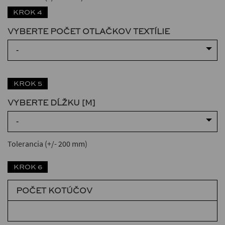
KROK 4
VYBERTE POČET OTLAČKOV TEXTÍLIE
-
KROK 5
VYBERTE DĹŽKU [M]
-
Tolerancia (+/- 200 mm)
KROK 6
POČET KOTÚČOV