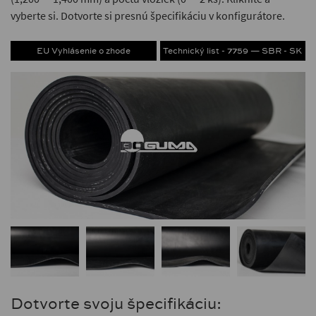
vyberte si. Dotvorte si presnú špecifikáciu v konfigurátore.
EU Vyhlásenie o zhode
Technický list - 7759 — SBR - SK
Dotvorte svoju špecifikáciu: